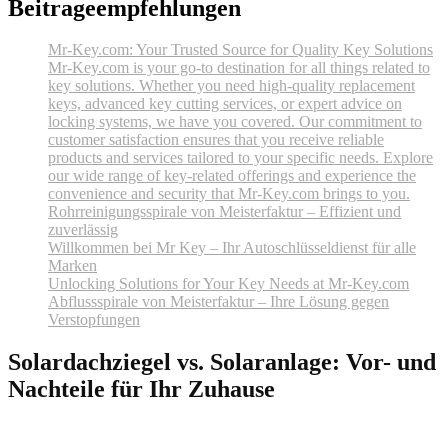
Beitrageempfehlungen
Mr-Key.com: Your Trusted Source for Quality Key Solutions
Mr-Key.com is your go-to destination for all things related to
key solutions. Whether you need high-quality replacement
keys, advanced key cutting services, or expert advice on
locking systems, we have you covered. Our commitment to
customer satisfaction ensures that you receive reliable
products and services tailored to your specific needs. Explore
our wide range of key-related offerings and experience the
convenience and security that Mr-Key.com brings to you.
Rohrreinigungsspirale von Meisterfaktur – Effizient und
zuverlässig
Willkommen bei Mr Key – Ihr Autoschlüsseldienst für alle
Marken
Unlocking Solutions for Your Key Needs at Mr-Key.com
Abflussspirale von Meisterfaktur – Ihre Lösung gegen
Verstopfungen
Solardachziegel vs. Solaranlage: Vor- und
Nachteile für Ihr Zuhause