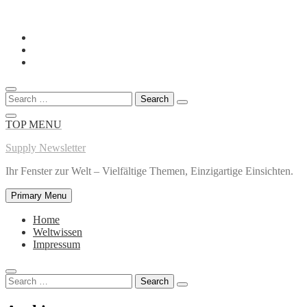
Skip
to
content
Search
for:
TOP MENU
Supply Newsletter
Ihr Fenster zur Welt – Vielfältige Themen, Einzigartige Einsichten.
Primary Menu
Home
Weltwissen
Impressum
Search
for: