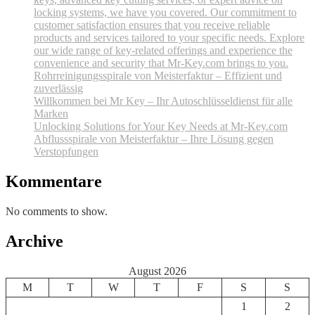
locking systems, we have you covered. Our commitment to
customer satisfaction ensures that you receive reliable
products and services tailored to your specific needs. Explore
our wide range of key-related offerings and experience the
convenience and security that Mr-Key.com brings to you.
Rohrreinigungsspirale von Meisterfaktur – Effizient und
zuverlässig
Willkommen bei Mr Key – Ihr Autoschlüsseldienst für alle
Marken
Unlocking Solutions for Your Key Needs at Mr-Key.com
Abflussspirale von Meisterfaktur – Ihre Lösung gegen
Verstopfungen
Kommentare
No comments to show.
Archive
August 2026
M
T
W
T
F
S
S
1
2