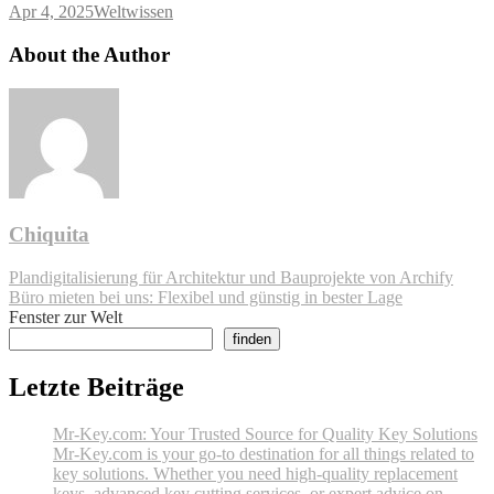
Apr 4, 2025
Weltwissen
About the Author
Chiquita
Post
Plandigitalisierung für Architektur und Bauprojekte von Archify
Büro mieten bei uns: Flexibel und günstig in bester Lage
navigation
Fenster zur Welt
finden
Letzte Beiträge
Mr-Key.com: Your Trusted Source for Quality Key Solutions
Mr-Key.com is your go-to destination for all things related to
key solutions. Whether you need high-quality replacement
keys, advanced key cutting services, or expert advice on