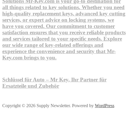
Solutions Mr-Key.com is your go-to destination for
all things related to key solutions. Whether you need
high-quality replacement keys, advanced key cutting
services, or expert advice on locking systems, we
have you covered. Our commitment to customer
satisfaction ensures that you receive reliable products
and services tailored to your specific needs. Explore
our wide range of key-related offerings and
experience the convenience and security that Mr-
Key.com brings to you.
Schlüssel für Auto – Mr Key, Ihr Partner für
Ersatzteile und Zubehör
Copyright © 2026 Supply Newsletter. Powered by
WordPress