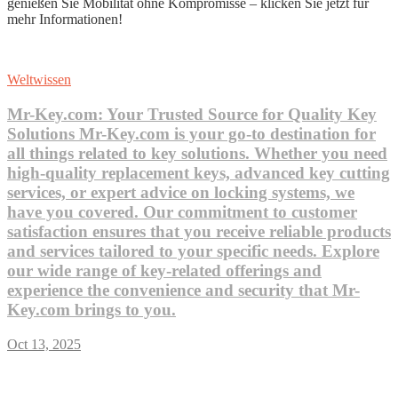
genießen Sie Mobilität ohne Kompromisse – klicken Sie jetzt für
mehr Informationen!
Weltwissen
Mr-Key.com: Your Trusted Source for Quality Key
Solutions Mr-Key.com is your go-to destination for
all things related to key solutions. Whether you need
high-quality replacement keys, advanced key cutting
services, or expert advice on locking systems, we
have you covered. Our commitment to customer
satisfaction ensures that you receive reliable products
and services tailored to your specific needs. Explore
our wide range of key-related offerings and
experience the convenience and security that Mr-
Key.com brings to you.
Oct 13, 2025