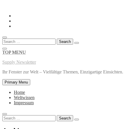
Skip
to
content
Search
for:
TOP MENU
Supply Newsletter
Ihr Fenster zur Welt – Vielfältige Themen, Einzigartige Einsichten.
Primary Menu
Home
Weltwissen
Impressum
Search
for: