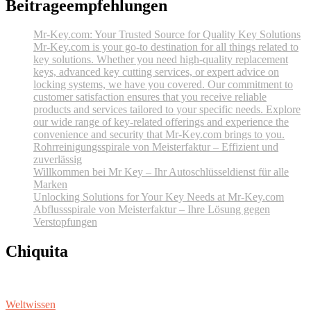
Beitrageempfehlungen
Mr-Key.com: Your Trusted Source for Quality Key Solutions
Mr-Key.com is your go-to destination for all things related to
key solutions. Whether you need high-quality replacement
keys, advanced key cutting services, or expert advice on
locking systems, we have you covered. Our commitment to
customer satisfaction ensures that you receive reliable
products and services tailored to your specific needs. Explore
our wide range of key-related offerings and experience the
convenience and security that Mr-Key.com brings to you.
Rohrreinigungsspirale von Meisterfaktur – Effizient und
zuverlässig
Willkommen bei Mr Key – Ihr Autoschlüsseldienst für alle
Marken
Unlocking Solutions for Your Key Needs at Mr-Key.com
Abflussspirale von Meisterfaktur – Ihre Lösung gegen
Verstopfungen
Chiquita
Weltwissen