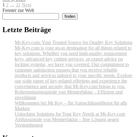
Posts
Page
Page
Page
Next
1
2
…
11
Next
page
Fenster zur Welt
pagination
finden
Letzte Beiträge
Mr-Key.com: Your Trusted Source for Quality Key Solutions
Mr-Key.com is your go-to destination for all things related to
key solutions. Whether you need high-quality replacement
keys, advanced key cutting services, or expert advice on
locking systems, we have you covered. Our commitment to
customer satisfaction ensures that you receive reliable
products and services tailored to your specific needs. Explore
our wide range of key-related offerings and experience the
convenience and security that Mr-Key.com brings to you.
Rohrreinigungsspirale von Meisterfaktur – Effizient und
zuverlässig
Willkommen bei Mr Key – Ihr Autoschlüsseldienst für alle
Marken
Unlocking Solutions for Your Key Needs at Mr-Key.com
Abflussspirale von Meisterfaktur – Ihre Lösung gegen
Verstopfungen