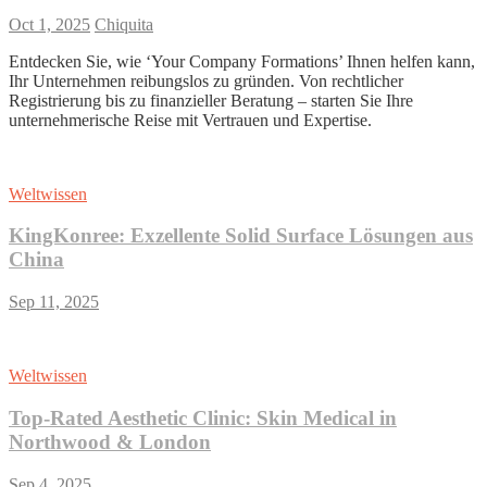
Oct 1, 2025
Chiquita
Entdecken Sie, wie ‘Your Company Formations’ Ihnen helfen kann,
Ihr Unternehmen reibungslos zu gründen. Von rechtlicher
Registrierung bis zu finanzieller Beratung – starten Sie Ihre
unternehmerische Reise mit Vertrauen und Expertise.
Weltwissen
KingKonree: Exzellente Solid Surface Lösungen aus
China
Sep 11, 2025
Weltwissen
Top-Rated Aesthetic Clinic: Skin Medical in
Northwood & London
Sep 4, 2025