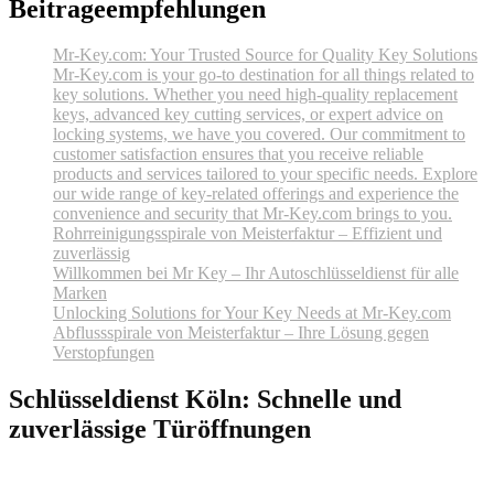
Beitrageempfehlungen
Mr-Key.com: Your Trusted Source for Quality Key Solutions
Mr-Key.com is your go-to destination for all things related to
key solutions. Whether you need high-quality replacement
keys, advanced key cutting services, or expert advice on
locking systems, we have you covered. Our commitment to
customer satisfaction ensures that you receive reliable
products and services tailored to your specific needs. Explore
our wide range of key-related offerings and experience the
convenience and security that Mr-Key.com brings to you.
Rohrreinigungsspirale von Meisterfaktur – Effizient und
zuverlässig
Willkommen bei Mr Key – Ihr Autoschlüsseldienst für alle
Marken
Unlocking Solutions for Your Key Needs at Mr-Key.com
Abflussspirale von Meisterfaktur – Ihre Lösung gegen
Verstopfungen
Schlüsseldienst Köln: Schnelle und
zuverlässige Türöffnungen