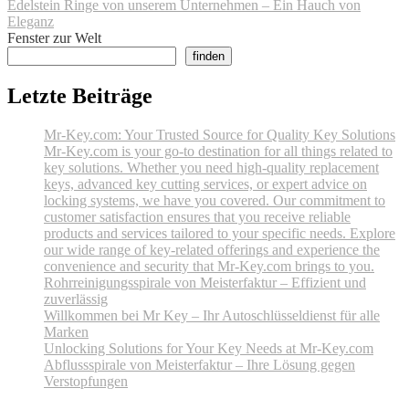
Edelstein Ringe von unserem Unternehmen – Ein Hauch von
Eleganz
Fenster zur Welt
finden
Letzte Beiträge
Mr-Key.com: Your Trusted Source for Quality Key Solutions
Mr-Key.com is your go-to destination for all things related to
key solutions. Whether you need high-quality replacement
keys, advanced key cutting services, or expert advice on
locking systems, we have you covered. Our commitment to
customer satisfaction ensures that you receive reliable
products and services tailored to your specific needs. Explore
our wide range of key-related offerings and experience the
convenience and security that Mr-Key.com brings to you.
Rohrreinigungsspirale von Meisterfaktur – Effizient und
zuverlässig
Willkommen bei Mr Key – Ihr Autoschlüsseldienst für alle
Marken
Unlocking Solutions for Your Key Needs at Mr-Key.com
Abflussspirale von Meisterfaktur – Ihre Lösung gegen
Verstopfungen