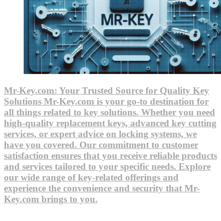
Mr-Key.com: Your Trusted Source for Quality Key
Solutions Mr-Key.com is your go-to destination for
all things related to key solutions. Whether you need
high-quality replacement keys, advanced key cutting
services, or expert advice on locking systems, we
have you covered. Our commitment to customer
satisfaction ensures that you receive reliable products
and services tailored to your specific needs. Explore
our wide range of key-related offerings and
experience the convenience and security that Mr-
Key.com brings to you.