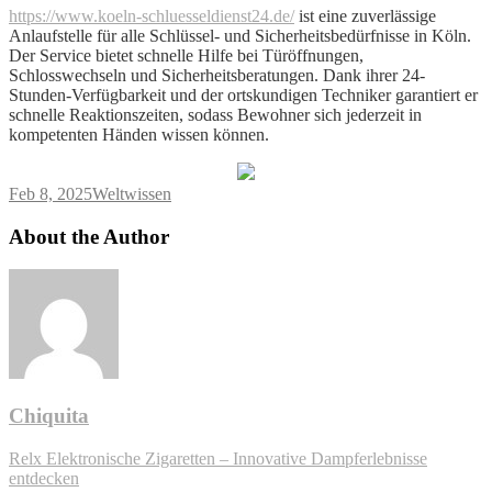
https://www.koeln-schluesseldienst24.de/
ist eine zuverlässige
Anlaufstelle für alle Schlüssel- und Sicherheitsbedürfnisse in Köln.
Der Service bietet schnelle Hilfe bei Türöffnungen,
Schlosswechseln und Sicherheitsberatungen. Dank ihrer 24-
Stunden-Verfügbarkeit und der ortskundigen Techniker garantiert er
schnelle Reaktionszeiten, sodass Bewohner sich jederzeit in
kompetenten Händen wissen können.
Feb 8, 2025
Weltwissen
About the Author
Chiquita
Post
Relx Elektronische Zigaretten – Innovative Dampferlebnisse
entdecken
navigation