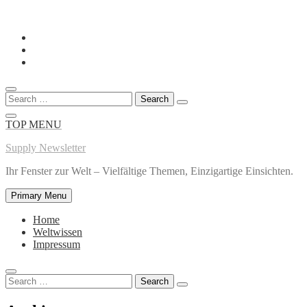
Skip
to
content
Search
for:
TOP MENU
Supply Newsletter
Ihr Fenster zur Welt – Vielfältige Themen, Einzigartige Einsichten.
Primary Menu
Home
Weltwissen
Impressum
Search
for: