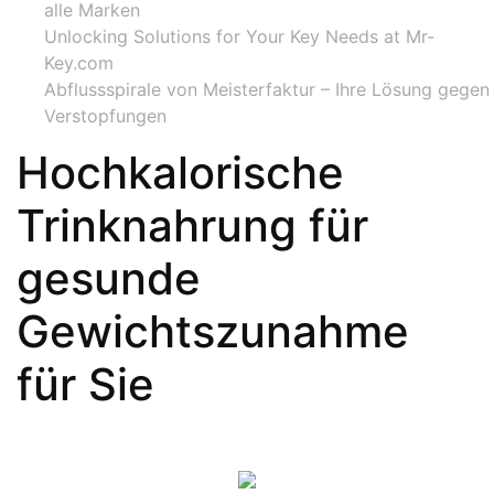
alle Marken
Unlocking Solutions for Your Key Needs at Mr-
Key.com
Abflussspirale von Meisterfaktur – Ihre Lösung gegen
Verstopfungen
Hochkalorische
Trinknahrung für
gesunde
Gewichtszunahme
für Sie