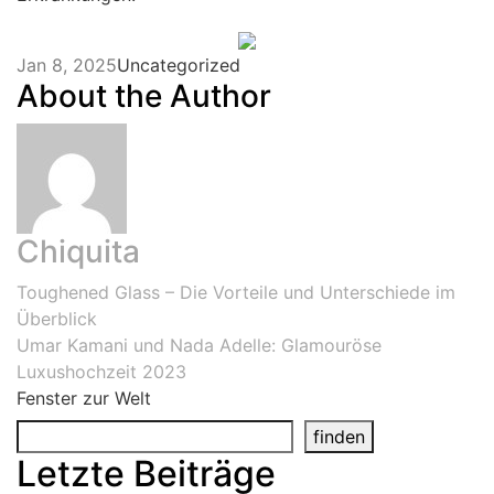
Jan 8, 2025
Uncategorized
About the Author
Chiquita
Post
Toughened Glass – Die Vorteile und Unterschiede im
Überblick
navigation
Umar Kamani und Nada Adelle: Glamouröse
Luxushochzeit 2023
Fenster zur Welt
finden
Letzte Beiträge