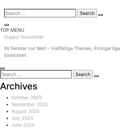
Skip
Search
to
for:
content
TOP MENU
Supply Newsletter
Ihr Fenster zur Welt – Vielfältige Themen, Einzigartige
Einsichten.
Search
for:
Archives
October 2025
September 2025
August 2025
July 2025
June 2025